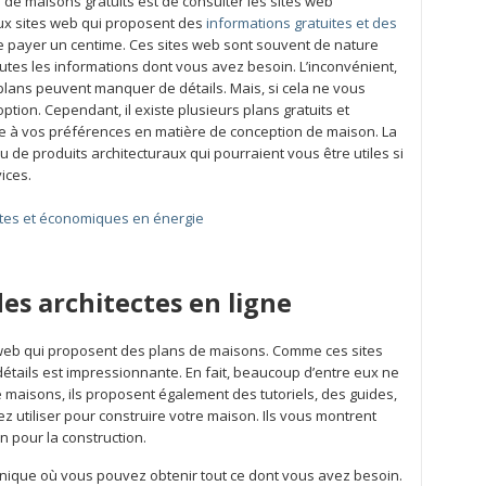
 de maisons gratuits est de consulter les sites web
reux sites web qui proposent des
informations gratuites et des
payer un centime. Ces sites web sont souvent de nature
outes les informations dont vous avez besoin. L’inconvénient,
 plans peuvent manquer de détails. Mais, si cela ne vous
ion. Cependant, il existe plusieurs plans gratuits et
e à vos préférences en matière de conception de maison. La
u de produits architecturaux qui pourraient vous être utiles si
ices.
es et économiques en énergie
des architectes en ligne
 web qui proposent des plans de maisons. Comme ces sites
détails est impressionnante. En fait, beaucoup d’entre eux ne
maisons, ils proposent également des tutoriels, des guides,
 utiliser pour construire votre maison. Ils vous montrent
n pour la construction.
unique où vous pouvez obtenir tout ce dont vous avez besoin.