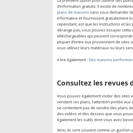
La première option pour obtenir des plans
d’information gratuits. Il existe de nomb
plans de maisons
sans vous demander de 
informative et fournissent gratuitement t
cependant, est que les instructions et les
dérange pas, vous pouvez essayer cette opt
téléchargeables qui peuvent correspondr
plupart d’entre eux proviennent de sites o
vous utilisez leurs matériaux ou leurs serv
A lire également :
Des maisons performant
Consultez les revues 
Vous pouvez également visiter des sites
vendent ces plans, l’attention portée aux 
se contentent pas de vendre des plans de 
des vidéos et des dessins que vous pouvez
également les outils dont vous avez besoi
Ainsi, ils sont souvent comme un guichet 