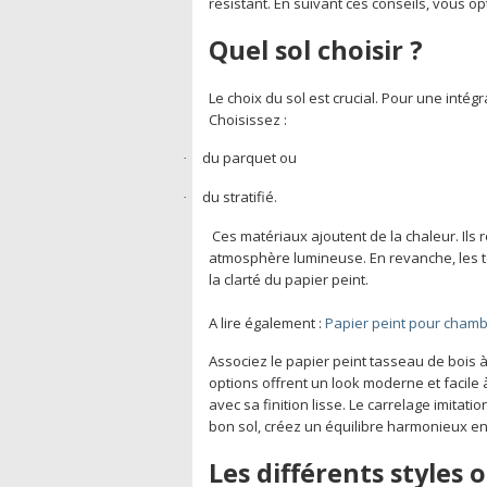
résistant. En suivant ces conseils, vous op
Quel sol choisir ?
Le choix du sol est crucial. Pour une intég
Choisissez :
du parquet ou
·
du stratifié.
·
Ces matériaux ajoutent de la chaleur. Ils r
atmosphère lumineuse. En revanche, les te
la clarté du papier peint.
A lire également :
Papier peint pour chambr
Associez le papier peint tasseau de bois 
options offrent un look moderne et facile
avec sa finition lisse. Le carrelage imitatio
bon sol, créez un équilibre harmonieux ent
Les différents styles