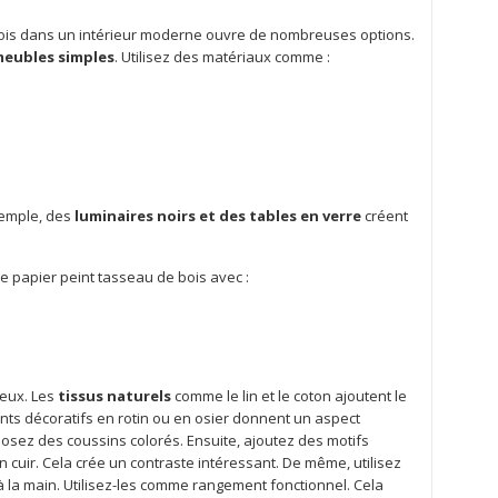
 bois dans un intérieur moderne ouvre de nombreuses options.
eubles simples
. Utilisez des matériaux comme :
exemple, des
luminaires noirs et des tables en verre
créent
 papier peint tasseau de bois avec :
ieux. Les
tissus naturels
comme le lin et le coton ajoutent le
ments décoratifs en rotin ou en osier donnent un aspect
osez des coussins colorés. Ensuite, ajoutez des motifs
 cuir. Cela crée un contraste intéressant. De même, utilisez
s à la main. Utilisez-les comme rangement fonctionnel. Cela