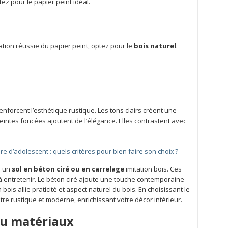
tez pour le papier peint idéal.
ration réussie du papier peint, optez pour le
bois naturel
.
enforcent l’esthétique rustique. Les tons clairs créent une
intes foncées ajoutent de l’élégance. Elles contrastent avec
e d’adolescent : quels critères pour bien faire son choix ?
à un
sol en béton ciré ou en carrelage
imitation bois. Ces
 à entretenir. Le béton ciré ajoute une touche contemporaine
n bois allie praticité et aspect naturel du bois. En choisissant le
re rustique et moderne, enrichissant votre décor intérieur.
 ou matériaux