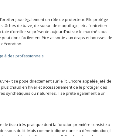
’oreiller joue également un rôle de protecteur. Elle protège
es tâches de bave, de sueur, de maquillage, etc. L’entretien
La taie d’oreiller se présente aujourd’hui sur le marché sous
lle peut donc facilement être assortie aux draps et housses de
e décoration.
nge à des professionnels
uvre-lit se pose directement sur le lit. Encore appelée jeté de
lit plus chaud en hiver et accessoirement de le protéger des
ibres synthétiques ou naturelles. Il se prête également à un
e de tissu très pratique dont la fonction première consiste à
dessous du lit. Mais comme indiqué dans sa dénomination, il