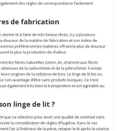
t également des règles de correspondance facilement
res de fabrication
en dormir et à faire de très beaux rêves, il y a plusieurs
douceur de la matière de fabrication et son indice de
personnes préféreront les matières offrant le plus de douceur
urent le plus la production de chaleur.
t les fibres naturelles (coton, lin, chanvre) aux fibres
obtenues de la carbochimie et de la pétrochimie. Il existe
 leurs origines de la cellulose de bois. Le linge de lit bio ou
pour son avantage d’être sans produits toxiques. Ce n’est
ue également très bien la transpiration et est agréable au
n linge de lit ?
rtant que sa sélection pour avoir une qualité de sommeil sans
ssite la considération de règles d’hygiène. Dans le cas
t l’air à l’intérieur de la pièce, retaper le lit après la séance