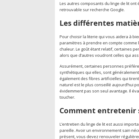
Les autres composants du linge de lit on
retrouvable sur recherche Google.
Les différentes matiè
Pour choisir la literie qui vous aidera à bi
paramètres à prendre en compte comme la 
chaleur. Le goût étant relatif, certaines 
alors que d’autres voudront celles qui ass
Assurément, certaines personnes préféreron
synthétiques qui elles, sont généralement 
également des fibres artificielles qui tirent
naturel est le plus conseillé aujourd’hui 
évidemment pas son seul avantage. Il évac
toucher.
Comment entretenir so
L’entretien du linge de lit est aussi impo
pareille. Avoir un environnement sain néce
présent, vous devez renouveler régulièremen