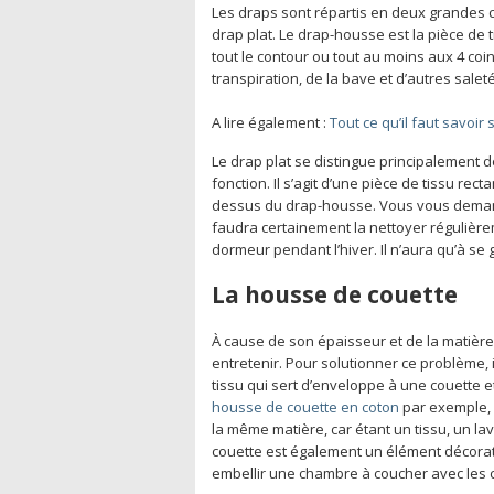
Les draps sont répartis en deux grandes c
drap plat. Le drap-housse est la pièce de t
tout le contour ou tout au moins aux 4 coi
transpiration, de la bave et d’autres sale
A lire également :
Tout ce qu’il faut savoir
Le drap plat se distingue principalement
fonction. Il s’agit d’une pièce de tissu rec
dessus du drap-housse. Vous vous demande
faudra certainement la nettoyer régulièrem
dormeur pendant l’hiver. Il n’aura qu’à se 
La housse de couette
À cause de son épaisseur et de la matière 
entretenir. Pour solutionner ce problème, i
tissu qui sert d’enveloppe à une couette 
housse de couette en coton
par exemple, e
la même matière, car étant un tissu, un la
couette est également un élément décoratif 
embellir une chambre à coucher avec les 