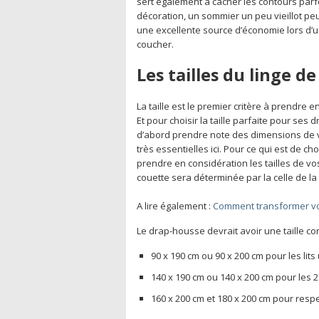
sert également à cacher les contours parf
décoration, un sommier un peu vieillot p
une excellente source d’économie lors d’
coucher.
Les tailles du linge de 
La taille est le premier critère à prendre 
Et pour choisir la taille parfaite pour ses
d’abord prendre note des dimensions de vot
très essentielles ici. Pour ce qui est de 
prendre en considération les tailles de vos
couette sera déterminée par la celle de la
A lire également :
Comment transformer votr
Le drap-housse devrait avoir une taille conf
90 x 190 cm ou 90 x 200 cm pour les lits
140 x 190 cm ou 140 x 200 cm pour les 2
160 x 200 cm et 180 x 200 cm pour respe