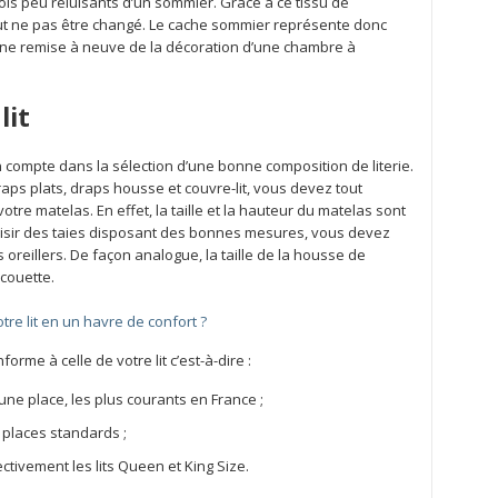
ois peu reluisants d’un sommier. Grâce à ce tissu de
eut ne pas être changé. Le cache sommier représente donc
une remise à neuve de la décoration d’une chambre à
lit
en compte dans la sélection d’une bonne composition de literie.
 draps plats, draps housse et couvre-lit, vous devez tout
re matelas. En effet, la taille et la hauteur du matelas sont
choisir des taies disposant des bonnes mesures, vous devez
 oreillers. De façon analogue, la taille de la housse de
 couette.
e lit en un havre de confort ?
orme à celle de votre lit c’est-à-dire :
 une place, les plus courants en France ;
 places standards ;
ctivement les lits Queen et King Size.