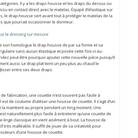
atégories. Il y a les draps housse et les draps du dessus ou
issu en contact direct avec le matelas. Équipé d’élastique sur
ns, le drap-housse sert avant tout à protéger le matelas de la
tés que pourrait occasionner le dormeur.
 sur le dressing sur mesure
 de son homologue le drap-housse de par sa forme et sa
tangulaire sans aucun élastique et posée cette fois-ci au-
z peut-être pourquoi ajouter cette nouvelle pièce puisqu’il
ent aussi. Le drap plat tient un peu plus au chaud le
glisser entre ses deux draps.
de fabrication, une couette n’est souvent pas facile à
l est de coutume d’utiliser une housse de couette. Il s’agit d’un
et la maintient au propre pendant un long moment. Une
st naturellement plus facile à entretenir qu’une couette de
ve-linge classique en vient aisément à bout. La housse de
très malléable. Il suffit de jouer de sa créativité pour
couleurs d’une housse de couette.