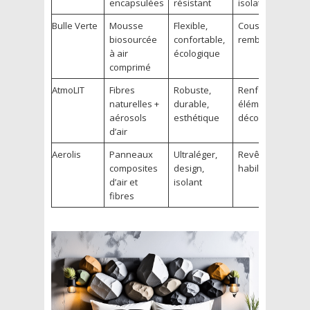
encapsulées
résistant
isolation
Bulle Verte
Mousse
Flexible,
Coussins,
biosourcée
confortable,
rembourrage
à air
écologique
comprimé
AtmoLIT
Fibres
Robuste,
Renforcement,
naturelles +
durable,
éléments
aérosols
esthétique
décoratifs
d’air
Aerolis
Panneaux
Ultraléger,
Revêtement,
composites
design,
habillage
d’air et
isolant
fibres