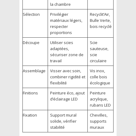
la chambre
Sélection
Privilégier
Recyclit’Air,
matériaux légers,
Bulle Verte,
respecter
bois recyclé
proportions
Découpe
Utiliser scies
Scie
adaptées,
sauteuse,
sécuriser zone de
scie
travail
circulaire
Assemblage
Visser avec soin,
Vis inox,
combiner rigidité et
colle bois
flexibilité
écologique
Finitions
Peinture éco, ajout
Peinture
d’éclairage LED
acrylique,
rubans LED
Fixation
Support mural
Chevilles,
solide, vérifier
supports
stabilité
muraux