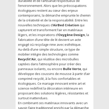
durabilité et de l’artisanat respectueux de
l’environnement. Alors que les préoccupations
écologiques restent au cœur des enjeux
contemporains, la démarche emprunte le chemin
de la créativité et de la responsabilité. Entre les
nouvelles techniques d’
AirBed Création
qui
capturent et transforment l’air en matériaux
légers, et les inspirations d’
Oxygène Design
, la
fabrication d’une tête de lit devient un acte
engagé où recyclage rime avec esthétique.
Au-delà d’une simple structure, ce type de
mobilier intègre des technologies comme
Recyclit’Air
, qui réutilise des microbulles
captées dans l’atmosphère pour créer des
panneaux isolants, ou encore
Bulle Verte
, qui
développe des coussins de mousse à partir d’air
comprimé recyclé, à la fois confortables et
écologiques. Ce mariage innovant entre art et
science redéfinit la décoration intérieure en
proposant des solutions légères, résistantes et
surtout inattendues.
En combinant ces matériaux innovants avec un
savoir-faire traditionnel enrichi par la démarche