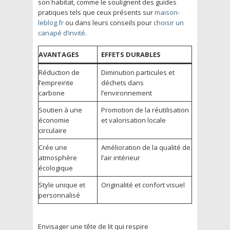
son habitat, comme le soulignent des guides
pratiques tels que ceux présents sur
maison-
leblog.fr
ou dans leurs conseils pour
choisir un
canapé d’invité
.
AVANTAGES
EFFETS DURABLES
Réduction de
Diminution particules et
l’empreinte
déchets dans
carbone
l’environnement
Soutien à une
Promotion de la réutilisation
économie
et valorisation locale
circulaire
Crée une
Amélioration de la qualité de
atmosphère
l’air intérieur
écologique
Style unique et
Originalité et confort visuel
personnalisé
Envisager une tête de lit qui respire