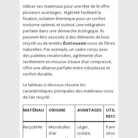
Utiliser ces matériaux pour une tête de lit offre
plusieurs avantages : légèreté facilitant la
fixation, isolation thermique pour un confort
nocturne optimal, et surtout, une intégration
parfaite dans une démarche écologique. Ils
peuvent être associés à des éléments de bois
recyclé ou de textiles
ÉcoCoussin
issus de fibres
naturelles. Par exemple, un cadre conçu avec
des palettes revalorisées, agrémenté d’un
revêtement en mousse à base d’air compressé,
offre une alliance parfaite entre robustesse et
confort durable.
Le tableau ci-dessous résume les
caractéristiques principales des matériaux issus
de l’air recyclé :
MATÉRIAU
ORIGINE
AVANTAGES
UTILISATION
RECOMMANDÉE
Recyclit’Air
Microbulles
Léger,
Panneaux de
d’air
isolant,
structure,