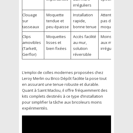
irréguliers
Clouage
Moquette
Installation
Attention à ne
sur
tendue et
rapide,
pas déchirer la
tasseaux
peu épaisse
bonne tenue
moquette
Clips
Moquettes
Accès facilité
Moins adapté
amovibles
lisses et
au mur,
aux murs très
(Tarkett,
bien fixées
solution
irréguliers
Gerflor)
réversible
L’emploi de colles modernes proposées chez
Leroy Merlin ou Brico Dépôt facilite la pose tout
en assurant une tenue robuste et durable.
Quant à Saint Maclou, il offre fréquemment des
kits complets destinés à ce type d’installation
pour simplifier la tâche aux bricoleurs moins
expérimentés.