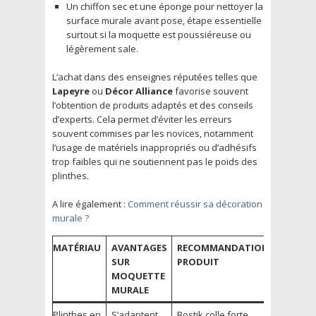
Un chiffon sec et une éponge pour nettoyer la
surface murale avant pose, étape essentielle
surtout si la moquette est poussiéreuse ou
légèrement sale.
L’achat dans des enseignes réputées telles que
Lapeyre
ou
Décor Alliance
favorise souvent
l’obtention de produits adaptés et des conseils
d’experts. Cela permet d’éviter les erreurs
souvent commises par les novices, notamment
l’usage de matériels inappropriés ou d’adhésifs
trop faibles qui ne soutiennent pas le poids des
plinthes.
A lire également :
Comment réussir sa décoration
murale ?
MATÉRIAU
AVANTAGES
RECOMMANDATION
SUR
PRODUIT
MOQUETTE
MURALE
Plinthes en
S’adaptent
Bostik colle forte