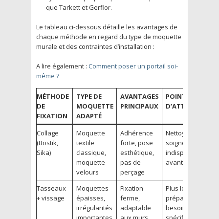
que Tarkett et Gerflor.
Le tableau ci-dessous détaille les avantages de
chaque méthode en regard du type de moquette
murale et des contraintes d’installation :
A lire également :
Comment poser un portail soi-
même ?
MÉTHODE
TYPE DE
AVANTAGES
POINTS
DE
MOQUETTE
PRINCIPAUX
D’ATTENTION
FIXATION
ADAPTÉ
Collage
Moquette
Adhérence
Nettoyage
(Bostik,
textile
forte, pose
soigné
Sika)
classique,
esthétique,
indispensable
moquette
pas de
avant pose
velours
perçage
Tasseaux
Moquettes
Fixation
Plus longue
+ vissage
épaisses,
ferme,
préparation,
irrégularités
adaptable
besoin d’outils
importantes
aux murs
spécifiques