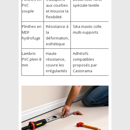
PVC
aux courbes
spéciale textile
souple
et mousse la
flexibilité
Plinthes en
Résistance à
Sika mastic colle
MDF
la
multi-supports
hydrofuge
déformation,
esthétique
Lambris
Haute
Adhésifs
PVC plein 8
résistance,
compatibles
mm
couvre les
proposés par
irrégularités
Castorama