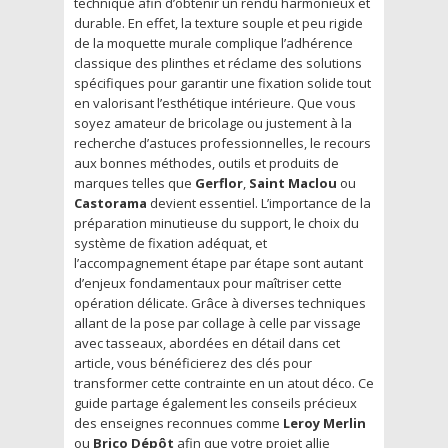
technique afin d’obtenir un rendu harmonieux et
durable. En effet, la texture souple et peu rigide
de la moquette murale complique l’adhérence
classique des plinthes et réclame des solutions
spécifiques pour garantir une fixation solide tout
en valorisant l’esthétique intérieure. Que vous
soyez amateur de bricolage ou justement à la
recherche d’astuces professionnelles, le recours
aux bonnes méthodes, outils et produits de
marques telles que
Gerflor
,
Saint Maclou
ou
Castorama
devient essentiel. L’importance de la
préparation minutieuse du support, le choix du
système de fixation adéquat, et
l’accompagnement étape par étape sont autant
d’enjeux fondamentaux pour maîtriser cette
opération délicate. Grâce à diverses techniques
allant de la pose par collage à celle par vissage
avec tasseaux, abordées en détail dans cet
article, vous bénéficierez des clés pour
transformer cette contrainte en un atout déco. Ce
guide partage également les conseils précieux
des enseignes reconnues comme
Leroy Merlin
ou
Brico Dépôt
afin que votre projet allie